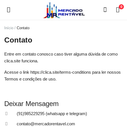
0
Início
Contato
Vender
Contato
agora
Entre em contato conosco caso tiver alguma dúvida de como
Menu principal
clica.site funciona.
Categorias
Acesse o link
https://clica.site/terms-conditions
para ler nossos
Termos e condições de uso.
Início
Lista de desejos
Deixar Mensagem
(91)985229295 (whatsapp e telegram)
Contato
contato@mercadorentavel.com
Blog