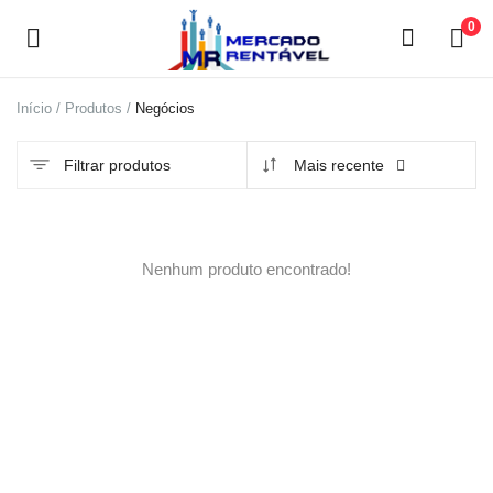
0
Início
Produtos
Negócios
Vender
agora
Filtrar produtos
Mais recente
Menu principal
Nenhum produto encontrado!
Categorias
Início
Lista de desejos
Contato
Blog